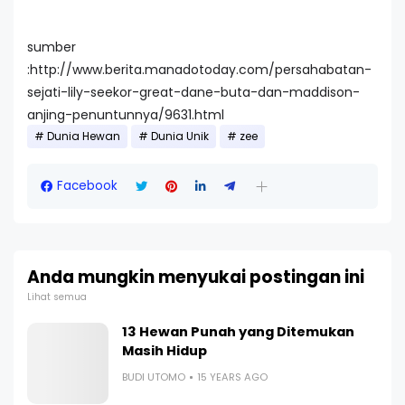
sumber
:http://www.berita.manadotoday.com/persahabatan-
sejati-lily-seekor-great-dane-buta-dan-maddison-
anjing-penuntunnya/9631.html
Dunia Hewan
Dunia Unik
zee
Facebook
Anda mungkin menyukai postingan ini
Lihat semua
13 Hewan Punah yang Ditemukan
Masih Hidup
BUDI UTOMO
15 YEARS AGO