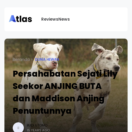
Reviews
News
Beranda
DUNIA HEWAN
Persahabatan Sejati Lily
Seekor ANJING BUTA
dan Maddison Anjing
Penuntunnya
BUDI UTOMO
B
15 YEARS AGO