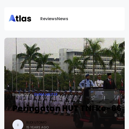
Reviews
News
Beranda
DUNIA MILITER
Peringatan HUT TNI ke-66
BUDI UTOMO
B
15 YEARS AGO