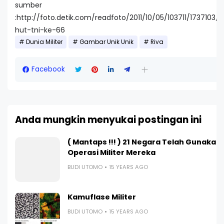
sumber
:http://foto.detik.com/readfoto/2011/10/05/103711/1737103/
hut-tni-ke-66
Dunia Militer
Gambar Unik Unik
Riva
Facebook
Anda mungkin menyukai postingan ini
( Mantaps !!! ) 21 Negara Telah Gunakan
Operasi Militer Mereka
BUDI UTOMO
15 YEARS AGO
Kamuflase Militer
BUDI UTOMO
15 YEARS AGO