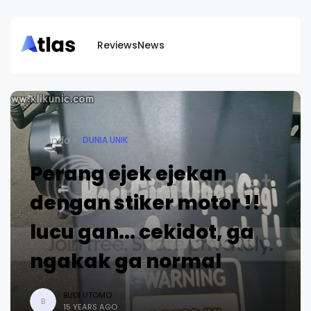
Reviews
News
Beranda
DUNIA UNIK
Perang ejek ejekan
dengan stiker motor !!
lucu gan... cekidot, ga
ngakak ga normal
BUDI UTOMO
B
15 YEARS AGO