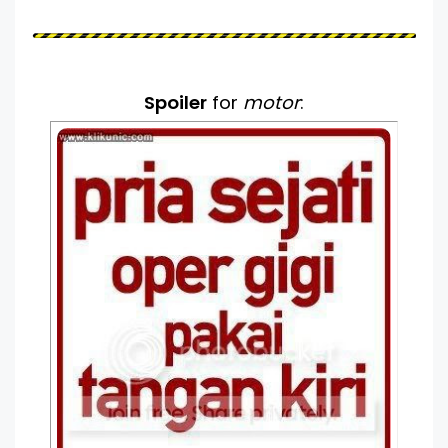
Spoiler
for
motor
: