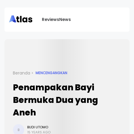
Reviews
News
Beranda
MENCENGANGKAN
Penampakan Bayi
Bermuka Dua yang
Aneh
BUDI UTOMO
B
15 YEARS AGO