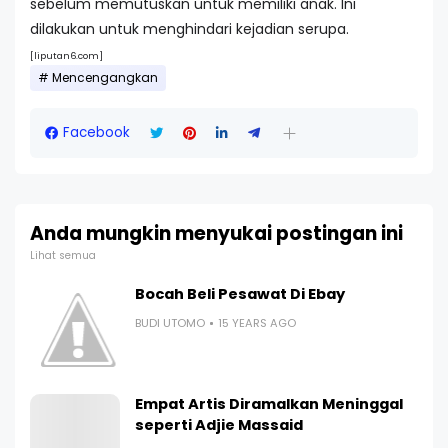
sebelum memutuskan untuk memiliki anak. Ini
dilakukan untuk menghindari kejadian serupa.
[liputan6.com]
Mencengangkan
Facebook
Anda mungkin menyukai postingan ini
Lihat semua
Bocah Beli Pesawat Di Ebay
BUDI UTOMO
15 YEARS AGO
Empat Artis Diramalkan Meninggal
seperti Adjie Massaid