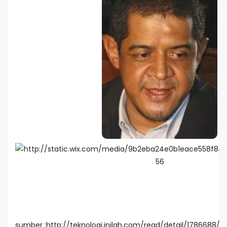
sumber :http://teknologi.inilah.com/read/detail/1786688