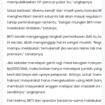
mempublikasikan CP ‘pencuri pulsa’ itu,” ungkapnya.
Solusi berbasis ‘ditemu kenali’ dan ‘masih perlu instruksi BRT
menghentikan’ berarti solusi ini tak akan masuk regulasi 
tahap pertimbangan tertentu. “Sangat mungkin BRTI meneb
melakukan tindakan,” katanya.
BRTI sendiri menganggap langkah pemeriksaan SMS itu buk
Di sisi lain, Abah menganggap hal ini sangat mudah. “Bagaim
mampu melakukan ‘temukenali’ jika secara teknis tak meng
premium,” tandasnya.
Jika sekadar mendapat ganti rugi, misal kerugian masyarak
Rp2000/SMS, maka korban hanya mendapat jumlah yang be
kecil dari biaya dan upaya pelaporan. Artinya, untuk ‘mend
haknya’ masyarakat harus mengeluarkan uang lebih banyak. 
membuat masyarakat enggan melapor dan masalah ini ak
sendirinya,” ungkapnya.
Poin kelima, BRTI dan operator bersama-sama melakukan i