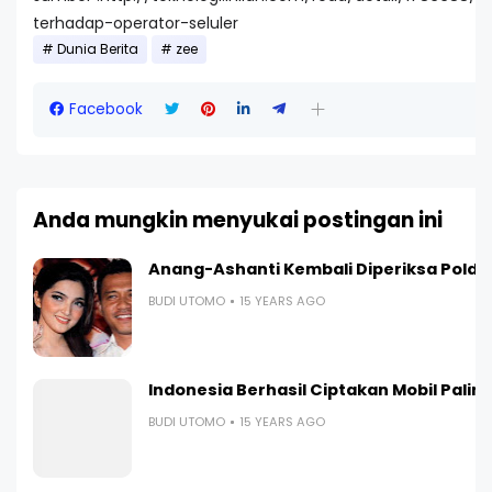
terhadap-operator-seluler
Dunia Berita
zee
Facebook
Anda mungkin menyukai postingan ini
Anang-Ashanti Kembali Diperiksa Polda
BUDI UTOMO
15 YEARS AGO
Indonesia Berhasil Ciptakan Mobil Paling I
BUDI UTOMO
15 YEARS AGO