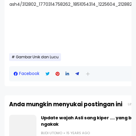
Gambar Unik dan Lucu
Facebook
Anda mungkin menyukai postingan ini
Liha
Update wajah Asli sang kiper .... yang bik
ngakak
BUDI UTOMO
15 YEARS AGO