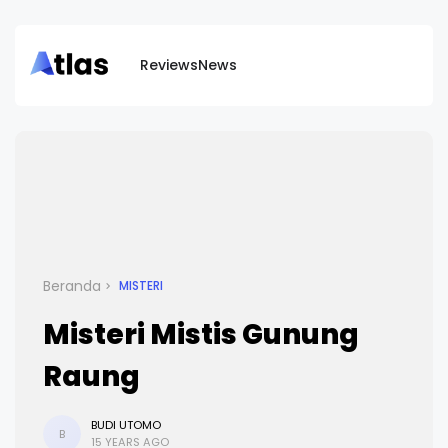
Reviews
News
Beranda
MISTERI
Misteri Mistis Gunung
Raung
BUDI UTOMO
B
15 YEARS AGO