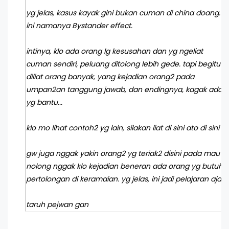
yg jelas, kasus kayak gini bukan cuman di china doang.
ini namanya
Bystander effect
.
intinya, klo ada orang lg kesusahan dan yg ngeliat
cuman sendiri, peluang ditolong lebih gede. tapi begitu
diliat orang banyak, yang kejadian orang2 pada
umpan2an tanggung jawab, dan endingnya, kagak ada
yg bantu...
klo mo lihat contoh2 yg lain, silakan liat
di sini
ato
di sini
gw juga nggak yakin orang2 yg teriak2 disini pada mau
nolong nggak klo kejadian beneran ada orang yg butuh
pertolongan di keramaian. yg jelas, ini jadi pelajaran aja
taruh pejwan gan