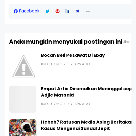
Facebook
Anda mungkin menyukai postingan ini
Lihat s
Bocah Beli Pesawat Di Ebay
BUDI UTOMO
15 YEARS AGO
Empat Artis Diramalkan Meninggal seper
Adjie Massaid
BUDI UTOMO
15 YEARS AGO
Heboh? Ratusan Media Asing Beritakan
Kasus Mengenai Sandal Jepit