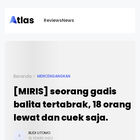
Reviews
News
Beranda
MENCENGANGKAN
[MIRIS] seorang gadis
balita tertabrak, 18 orang
lewat dan cuek saja.
BUDI UTOMO
B
15 YEARS AGO