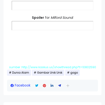
Spoiler
for
Milford Sound
:
sumber :http://www.kaskus.us/showthread.php?t=10802590
Dunia Alam
Gambar Unik Unik
gogo
Facebook