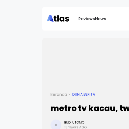
Reviews
News
Beranda
DUNIA BERITA
metro tv kacau, t
BUDI UTOMO
B
15 YEARS AGO