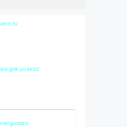
etro tv
ara gak ya kira2
 mengudara