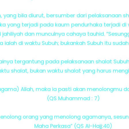
yang bila diurut, bersumber dari pelaksanaan sh
ka yang terjadi pada kaum pendurhaka terjadi d
 jahiliyah dan munculnya cahaya tauhid. “Sesun
 ialah di waktu Subuh; bukankah Subuh itu sudah
lainya tergantung pada pelaksanaan shalat Subuh.
tu shalat, bukan waktu shalat yang harus mengik
agama) Allah, maka ia pasti akan menolongmu
(QS Muhammad : 7)
menolong orang yang menolong agamanya, sesun
Maha Perkasa” (QS Al-Hajj:40)