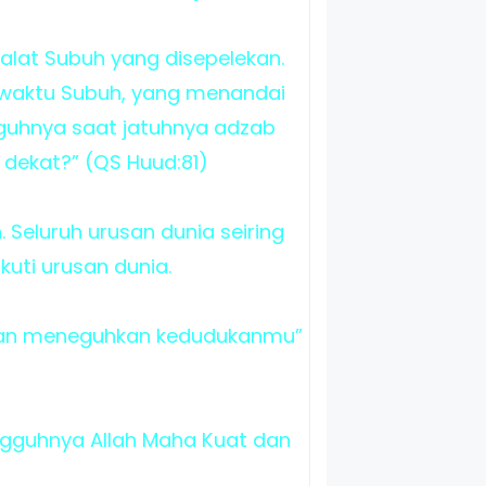
alat Subuh yang disepelekan.
i waktu Subuh, yang menandai
gguhnya saat jatuhnya adzab
 dekat?” (QS Huud:81)
 Seluruh urusan dunia seiring
uti urusan dunia.
 dan meneguhkan kedudukanmu”
gguhnya Allah Maha Kuat dan