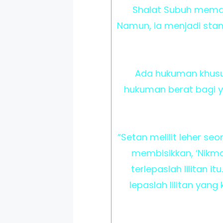
Shalat Subuh memang
Namun, ia menjadi stan
Ada hukuman khusus
hukuman berat bagi y
“Setan melilit leher seor
membisikkan, ‘Nikma
terlepaslah lilitan i
lepaslah lilitan yan