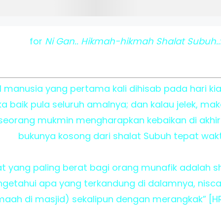
for
Ni Gan.. Hikmah-hikmah Shalat Subuh..
manusia yang pertama kali dihisab pada hari kia
a baik pula seluruh amalnya; dan kalau jelek, mak
eorang mukmin mengharapkan kebaikan di akhira
bukunya kosong dari shalat Subuh tepat wak
 yang paling berat bagi orang munafik adalah sha
getahui apa yang terkandung di dalamnya, nis
aah di masjid) sekalipun dengan merangkak” [HR