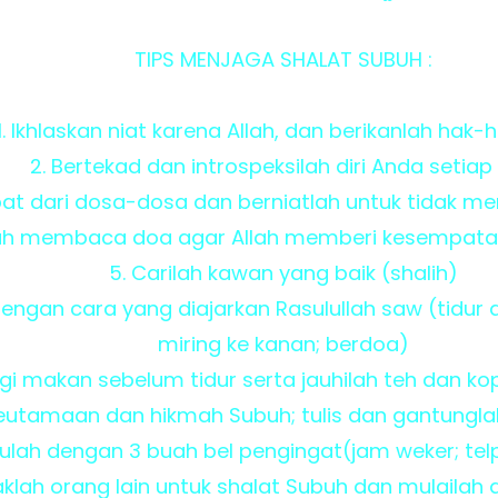
TIPS MENJAGA SHALAT SUBUH :
1. Ikhlaskan niat karena Allah, dan berikanlah hak
2. Bertekad dan introspeksilah diri Anda setiap 
bat dari dosa-dosa dan berniatlah untuk tidak me
lah membaca doa agar Allah memberi kesempatan
5. Carilah kawan yang baik (shalih)
r dengan cara yang diajarkan Rasulullah saw (tidur
miring ke kanan; berdoa)
gi makan sebelum tidur serta jauhilah teh dan k
keutamaan dan hikmah Subuh; tulis dan gantunglah
tulah dengan 3 buah bel pengingat(jam weker; telp
jaklah orang lain untuk shalat Subuh dan mulailah 