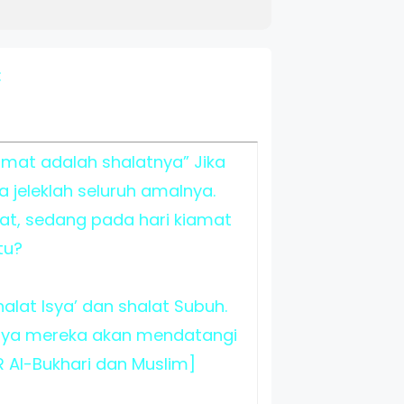
:
mat adalah shalatnya” Jika
a jeleklah seluruh amalnya.
t, sedang pada hari kiamat
tu?
lat Isya’ dan shalat Subuh.
caya mereka akan mendatangi
 Al-Bukhari dan Muslim]