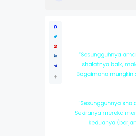
“Sesungguhnya amal 
shalatnya baik, mak
Bagaimana mungkin s
“Sesungguhnya shalat
Sekiranya mereka men
keduanya (berjam