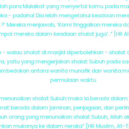
klah para Malaikat yang menyertai kamu pada ma
ka - padahal Dia lebih mengetahui keadaan me
an ?’ Mereka menjawab, ‘Kami tinggalkan mereka 
mpai mereka dalam keadaan shalat juga’. ” [HR Al
- walau shalat di masjid diperbolehkan - shalat 
a, yaitu yang mengerjakan shalat Subuh pada saa
membedakan antara wanita munafik dan wanita m
permulaan waktu.
menunaikan shalat Subuh maka ia berada dalam j
mat berada dalam jaminan, penjagaan, dan perlin
h orang yang menunaikan shalat Subuh, Allah ak
n mukanya ke dalam neraka” [HR Muslim, At-Ta