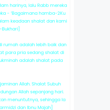
lam harinya, lalu Rabb mereka
reka - ‘Bagaimana hamba-2Ku
dalam keadaan shalat dan kami
-Bukhari]
di rumah adalah lebih baik dan
t para pria sedang shalat di
ukminah adalah shalat pada
aminan Allah. Shalat Subuh
dungan Allah sepanjang hari.
an menuntutnya, sehingga Ia
rmidzi dan Ibnu Majah]