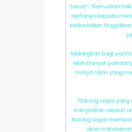
Subuh”. “Kemudian nai
bertanya kepada mere
ketika kalian tinggalk
ju
Sedangkan bagi wanita 
lebih banyak pahalany
masjid. Ujian yang 
“Barang siapa yang 
menjadikan seluruh u
Barang siapa membunu
akan membenamka