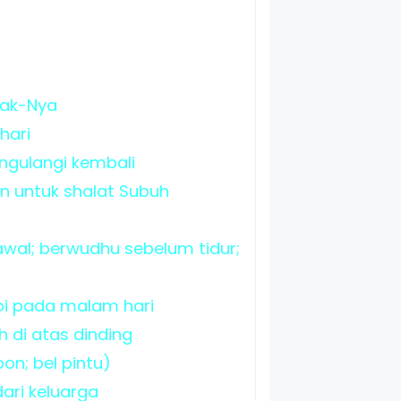
-hak-Nya
hari
ngulangi kembali
 untuk shalat Subuh
 awal; berwudhu sebelum tidur;
opi pada malam hari
 di atas dinding
on; bel pintu)
dari keluarga