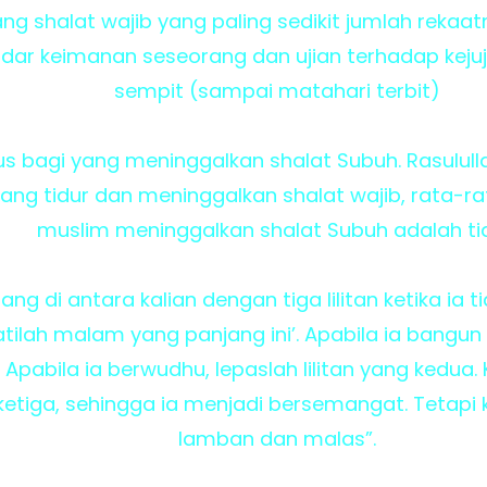
 shalat wajib yang paling sedikit jumlah rekaatn
dar keimanan seseorang dan ujian terhadap keju
sempit (sampai matahari terbit)
 bagi yang meninggalkan shalat Subuh. Rasulul
ang tidur dan meninggalkan shalat wajib, rata-
muslim meninggalkan shalat Subuh adalah tid
ang di antara kalian dengan tiga lilitan ketika ia t
tilah malam yang panjang ini’. Apabila ia bangun
tu. Apabila ia berwudhu, lepaslah lilitan yang kedua
g ketiga, sehingga ia menjadi bersemangat. Tetapi 
lamban dan malas”.