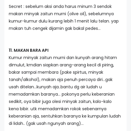
Secret : sebelum aksi anda harus minum 3 sendok
makan minyak zaitun murni (olive oil), sebelumnya
kumur-kumur dulu kurang lebih 1 menit lalu telan. yap
makan tuh cengek dijamin gak bakal pedes…
11. MAKAN BARA API
Kumur minyak zaitun murni dan kunyah arang hitam
dimulut, kmdian siapkan arang-arang kecil di piring,
bakar sampai membara (pake spirtus, minyak
tanah/alkohol), makan aja penuh percaya diri…gak
usah ditelan…kunyah aja..bantu dg air ludah u
memadamkan baranya… pokonya perlu keberanian
sedikit, oya bibir juga olesi minyak zaitun, kalo-kalo
kena bibir. utk memadamkan rokok sebenarnya
keberanian aja, sentuhkan baranya ke kumpulan ludah
di lidah.. (gak usah ngunyah arang)…