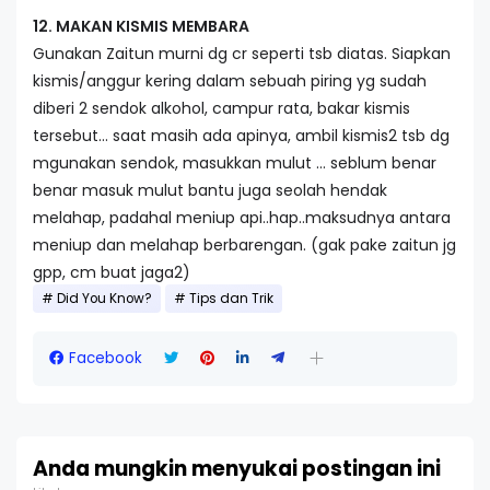
12. MAKAN KISMIS MEMBARA
Gunakan Zaitun murni dg cr seperti tsb diatas. Siapkan
kismis/anggur kering dalam sebuah piring yg sudah
diberi 2 sendok alkohol, campur rata, bakar kismis
tersebut… saat masih ada apinya, ambil kismis2 tsb dg
mgunakan sendok, masukkan mulut … seblum benar
benar masuk mulut bantu juga seolah hendak
melahap, padahal meniup api..hap..maksudnya antara
meniup dan melahap berbarengan. (gak pake zaitun jg
gpp, cm buat jaga2)
Did You Know?
Tips dan Trik
Facebook
Anda mungkin menyukai postingan ini