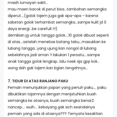
masih lumayan sakit…
mau maen bacok di perut bisa…tambahan semangka
diperut….(golok tajem juga gak apa-apa – karena
sabetan golok terhambat semangka…sampe kulit jd 0
daya energi…be carefull !!!)
demikian jg untuk tangga golok….10 golok dibuat seperti
di atas….setelah menebas batang tebu…masukkan ke
lubang tangga…yang ujung kan nongol di lubang
sebelahnya..jadi aman !! lakukan 1 persatu….sampe
anak tangga golok lengkap…lalu naek aja gpp kok…
wong dah gak tajem kan bgian tengahnya…
7. TIDUR DI ATAS RANJANG PAKU
Pemain menunjukkan papan yang penuh paku…. paku
dibuktikan tajamnya dengan menjatuhkan buah
semangka ke atasnya, buah semangka benar2
nancep…. wuih…. kebayang gak sich seandainya
pemain yang ada di atasnya??? Ternyata kesaktian