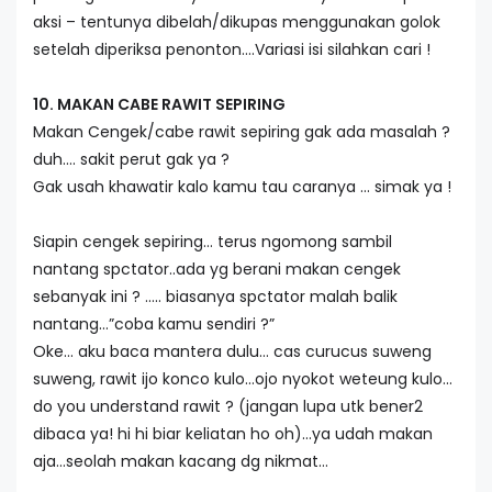
aksi – tentunya dibelah/dikupas menggunakan golok
setelah diperiksa penonton….Variasi isi silahkan cari !
10. MAKAN CABE RAWIT SEPIRING
Makan Cengek/cabe rawit sepiring gak ada masalah ?
duh…. sakit perut gak ya ?
Gak usah khawatir kalo kamu tau caranya … simak ya !
Siapin cengek sepiring… terus ngomong sambil
nantang spctator..ada yg berani makan cengek
sebanyak ini ? ….. biasanya spctator malah balik
nantang…”coba kamu sendiri ?”
Oke… aku baca mantera dulu… cas curucus suweng
suweng, rawit ijo konco kulo…ojo nyokot weteung kulo…
do you understand rawit ? (jangan lupa utk bener2
dibaca ya! hi hi biar keliatan ho oh)…ya udah makan
aja…seolah makan kacang dg nikmat…