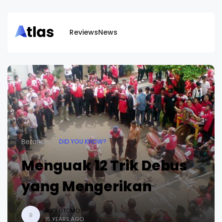
Reviews
News
Beranda
DID YOU KNOW?
Menguak 12 Trik Debus
yang Mengerikan
BUDI UTOMO
B
15 YEARS AGO