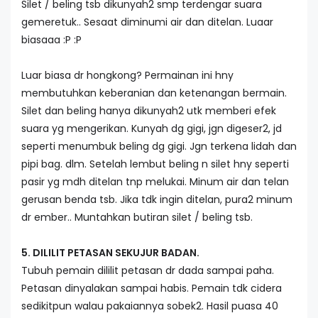
Silet / beling tsb dikunyah2 smp terdengar suara
gemeretuk.. Sesaat diminumi air dan ditelan. Luaar
biasaaa :P :P
Luar biasa dr hongkong? Permainan ini hny
membutuhkan keberanian dan ketenangan bermain.
Silet dan beling hanya dikunyah2 utk memberi efek
suara yg mengerikan. Kunyah dg gigi, jgn digeser2, jd
seperti menumbuk beling dg gigi. Jgn terkena lidah dan
pipi bag. dlm. Setelah lembut beling n silet hny seperti
pasir yg mdh ditelan tnp melukai. Minum air dan telan
gerusan benda tsb. Jika tdk ingin ditelan, pura2 minum
dr ember.. Muntahkan butiran silet / beling tsb.
5. DILILIT PETASAN SEKUJUR BADAN.
Tubuh pemain dililit petasan dr dada sampai paha.
Petasan dinyalakan sampai habis. Pemain tdk cidera
sedikitpun walau pakaiannya sobek2. Hasil puasa 40