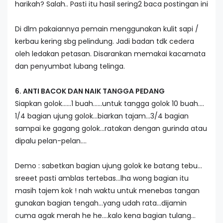
harikah? Salah.. Pasti itu hasil sering2 baca postingan ini
Di dlm pakaiannya pemain menggunakan kulit sapi /
kerbau kering sbg pelindung. Jadi badan tdk cedera
oleh ledakan petasan. Disarankan memakai kacamata
dan penyumbat lubang telinga.
6. ANTI BACOK DAN NAIK TANGGA PEDANG
Siapkan golok……1 buah……untuk tangga golok 10 buah….
1/4 bagian ujung golok…biarkan tajam…3/4 bagian
sampai ke gagang golok…ratakan dengan gurinda atau
dipalu pelan-pelan….
Demo : sabetkan bagian ujung golok ke batang tebu…
sreeet pasti amblas tertebas…lha wong bagian itu
masih tajem kok ! nah waktu untuk menebas tangan
gunakan bagian tengah…yang udah rata…dijamin
cuma agak merah he he….kalo kena bagian tulang…