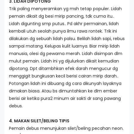
3. LIDAH DIPOTONG
Trik paling menyeramkan yg msh tetap populer. Lidah
pemain dikait dg besi mirip pancing, tdk cuma itu..
Lidah digunting smp putus.. Pd akhr permainan, lidah
kembali utuh seolah punya ilmu rawa rontek. Trik ini
dilakukan dg sebuah lidah palsu. Belilah lidah sapi, rebus
sampai matang. Kelupas kulit luarnya. Biar mirip lidah
manusia, olesi dg pewarna merah. Lidah disimpan dlm
mulut pemain. Lidah ini yg dijulurkan dikait kemudian
dipotong. Dpt ditambhkan efek darah mengucur dg
menggigit bungkusan kecil berisi cairan mirip darah..
Potongan lidah ini dibuang dg cara dikunyah layaknya
dimakan biasa. Atau bs dimuntahkan ke dlm ember
berisi air ketika pura2 minum air sakti dr sang pawang
debus.
4. MAKAN SILET/BELING TIPIS
Pemain debus menunjukan silet/beling pecahan neon.