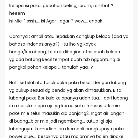
Kelapa isi paku, pecahan beling, jarum, rambut ?
heeem
Isi Mie ? sssh…. isi Agar -agar ? wow…. enaak
Caranya : ambil atau lepaskan cangkup kelapa (apa ya
bahasa indonesianya?)…itu lho yg kayak
bunga/kembang, trletak dibagian atas buah kelapa…
yg ada batang kecil tempat buah tsb nggantung di
pangkal pohon kelapa … tahulah yaa…?
Nah. setelah itu tusuk pake paku besar dengan lubang
yg cukup sesuai dg benda yg akan dimasukkan. Bisa
lubangi pake Bor kalo kelapanya udah tua…. dari lubang
itu masukkin apa aja yg kamu suka…khusus utk mie…
pake mie telur masukin aja panjang2, Ingat air jangan
di buang…biar mie jadi ngembang… tutup lgi aja
lubangnya…kemudian lem kembali cangkupnya pake
power glue…. besoknya atau malamnya boleh dipake