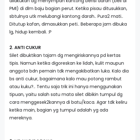
dilakukan dg menyimpan kantong berisi darah (beli di
PMI) di dlm baju bagian perut. Ketika pisau ditusukkan,
sbtulnya utk melubangi kantong darah.. Pura2 mati..
Ditutup kafan, dimasukkan peti.. Beberapa jam dibuka
lg, hidup kembali. :P
2. ANTI CUKUR
Silet dibuktikan tajam dg mengiriskannya pd kertas
tipis. Namun ketika digoreskan ke lidah, kulit maupun
anggota bdn pemain tdk mengakibatkan luka. Kalo dia
bs anti cukur, bagaimana kalo mau potong rambut
atau kuku?.. Tentu saja trik ini hanya menggunakan
tipuan, yaitu salah satu mata silet dibikin tumpul dg
cara menggesek2kannya di batu/kaca. Agar tdk keliru
ketika main, bagian yg tumpul adalah yg ada
mereknya.