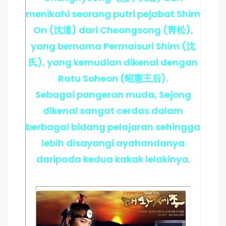
menikahi seorang putri pejabat Shim
On (沈溫) dari Cheongsong (靑松),
yang bernama Permaisuri Shim (沈
氏), yang kemudian dikenal dengan
Ratu Soheon (昭憲王后).
Sebagai pangeran muda, Sejong
dikenal sangat cerdas dalam
berbagai bidang pelajaran sehingga
lebih disayangi ayahandanya
daripada kedua kakak lelakinya.