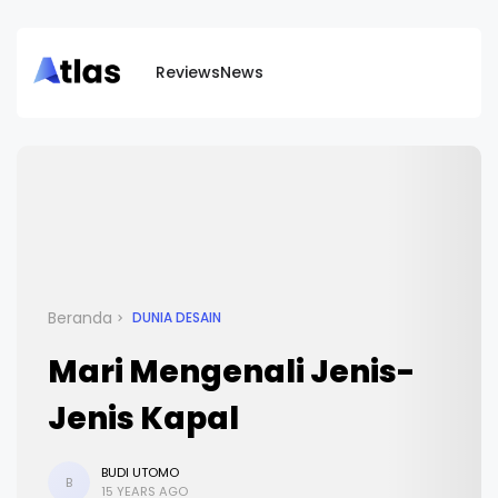
Reviews
News
Beranda
DUNIA DESAIN
Mari Mengenali Jenis-
Jenis Kapal
BUDI UTOMO
B
15 YEARS AGO