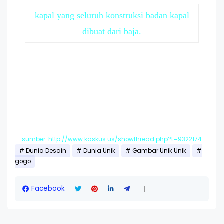
kapal yang seluruh konstruksi badan kapal
dibuat dari baja.
sumber :http://www.kaskus.us/showthread.php?t=9322174
Dunia Desain
Dunia Unik
Gambar Unik Unik
gogo
Facebook