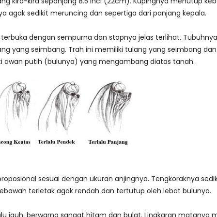
jang kira-kira sepanjang 8.5 inci (22cm). Kupingnya menutup k
 agak sedikit meruncing dan sepertiga dari panjang kepala.
terbuka dengan sempurna dan stopnya jelas terlihat. Tubuhnya s
g yang seimbang. Trah ini memiliki tulang yang seimbang dan st
ti awan putih (bulunya) yang mengambang diatas tanah.
proposional sesuai dengan ukuran anjingnya. Tengkoraknya sedi
ebawah terletak agak rendah dan tertutup oleh lebat bulunya.
alu jauh, berwarna sangat hitam dan bulat. Lingkaran matany