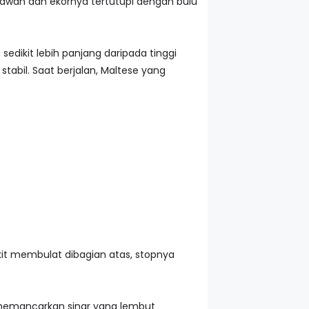
ebawah dan ekornya tertutupi dengan bulu
edikit lebih panjang daripada tinggi
abil. Saat berjalan, Maltese yang
kit membulat dibagian atas, stopnya
a memancarkan sinar yang lembut