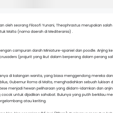
askan oleh seorang Filosofi Yunani, Theophrastus merupakan salah
uk Malta (nama daerah di Mediterania) .
i dengan campuran darah Miniature-spaniel dan poodle. Anjing ke
crusaders (prajurit yang ikut dalam berperang dalam perang sali
ususnya di kalangan wanita, yang biasa menggendong mereka dan
lius, Gubernur Roma di Malta, menghadiahkan sebuah lukisan d
 Maltese menjadi hewan peliharaan yang diidam-idamkan dan anji
 cocok untuk dijadikan sahabat. Bulunya yang putih berkilau men
ergelombang atau keriting.