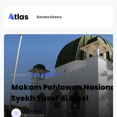
Reviews
News
Beranda
DUNIA ARSITEKTUR
Makam Pahlawan Nasiona
Syekh Yusuf di Afsel
BUDI UTOMO
B
15 YEARS AGO