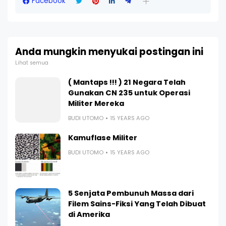
Facebook
Anda mungkin menyukai postingan ini
Lihat semua
( Mantaps !!! ) 21 Negara Telah
Gunakan CN 235 untuk Operasi
Militer Mereka
BUDI UTOMO
15 YEARS AGO
Kamuflase Militer
BUDI UTOMO
15 YEARS AGO
5 Senjata Pembunuh Massa dari
Filem Sains-Fiksi Yang Telah Dibuat
di Amerika