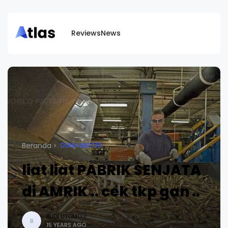
Reviews
News
Beranda
DUNIA MILITER
liat liat PABRIK SENJATA
di AMRIK .. cek tkp gan ..
BUDI UTOMO
B
15 YEARS AGO