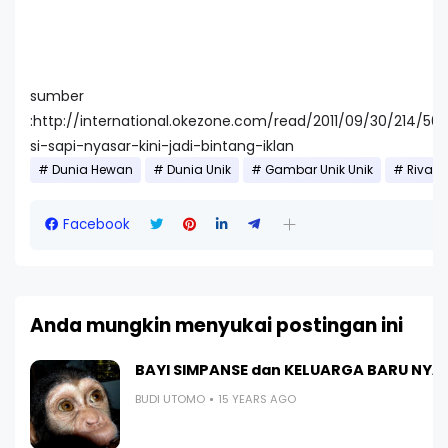
sumber
:http://international.okezone.com/read/2011/09/30/214/50
si-sapi-nyasar-kini-jadi-bintang-iklan
Dunia Hewan
Dunia Unik
Gambar Unik Unik
Riva
Facebook
Anda mungkin menyukai postingan ini
BAYI SIMPANSE dan KELUARGA BARU NYA .
BUDI UTOMO
15 YEARS AGO