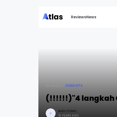
Reviews
News
Beranda
DUNIA KITA
(!!!!!!)"4 langkah
BUDI UTOMO
B
15 YEARS AGO