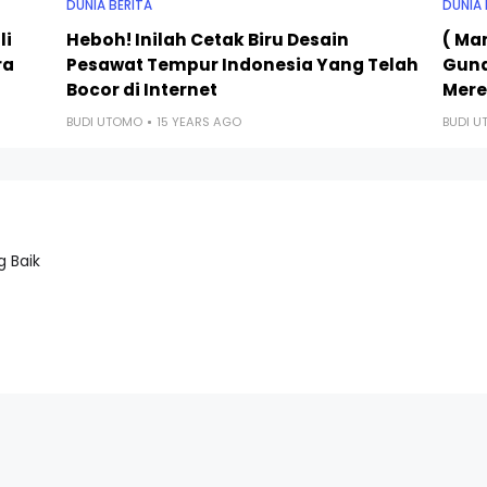
DUNIA BERITA
DUNIA 
li
Heboh! Inilah Cetak Biru Desain
( Man
ra
Pesawat Tempur Indonesia Yang Telah
Guna
Bocor di Internet
Mer
BUDI UTOMO
15 YEARS AGO
BUDI 
 Baik