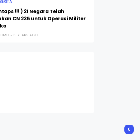
BERITA
taps !!! ) 21 Negara Telah
kan CN 235 untuk Operasi Militer
eka
UTOMO
15 YEARS AGO