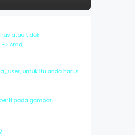
rus atau tidak.
 -> cmd,
a_user, untuk itu anda harus
eperti pada gambar.
2.