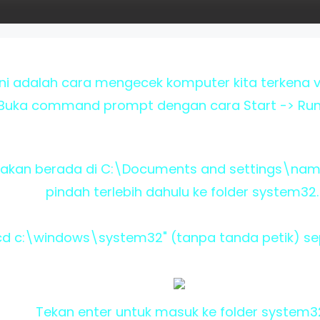
 ini adalah cara mengecek komputer kita terkena vi
. Buka command prompt dengan cara Start -> Run
si akan berada di C:\Documents and settings\nam
pindah terlebih dahulu ke folder system32.
 "cd c:\windows\system32" (tanpa tanda petik) s
Tekan enter untuk masuk ke folder system3