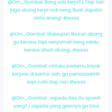
@Om_Gombal :Bang uda kerja? | Tiap hari
juga abang kerja rodi neng, Buat dapetin
cinta eneng! #eaaa
@Om_Gombal :Walaupun liburan abang
ga kerasa, tapi senyuman neng selalu
kerasa dihati abang.. #eaaa
@Om_Gombal :cintaku padamu kayak
kerjaan di kantor deh, ga pernaaaahhh
sepi. rutin tiap hari #eaaa
@Om_Gombal : sepeda fixie itu apasih
yang? | sepeda yang gearnya ga bisa