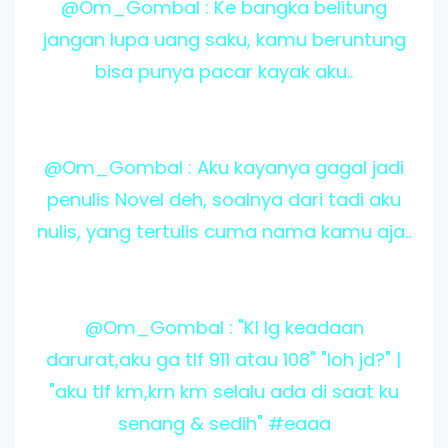
@Om_Gombal : Ke bangka belitung
jangan lupa uang saku, kamu beruntung
bisa punya pacar kayak aku..
@Om_Gombal : Aku kayanya gagal jadi
penulis Novel deh, soalnya dari tadi aku
nulis, yang tertulis cuma nama kamu aja..
@Om_Gombal : "Kl lg keadaan
darurat,aku ga tlf 911 atau 108" "loh jd?" |
"aku tlf km,krn km selalu ada di saat ku
senang & sedih" #eaaa