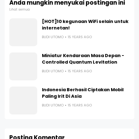
Anda mungkin menyukai postingan ini
Lihat semua
[HOT]10 kegunaan WiFi selain untuk
internetan!
BUDI UTOMO
15 YEARS AGO
Miniatur Kendaraan Masa Depan -
Controlled Quantum Levitation
BUDI UTOMO
15 YEARS AGO
Indonesia Berhasil Ciptakan Mobil
Paling Irit Di Asia
BUDI UTOMO
15 YEARS AGO
Posting Komentar