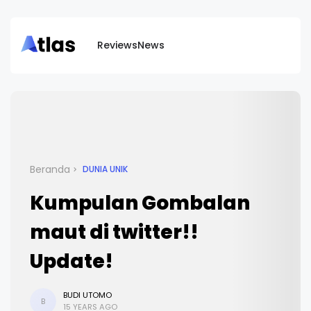
Reviews
News
Beranda
DUNIA UNIK
Kumpulan Gombalan
maut di twitter!!
Update!
BUDI UTOMO
B
15 YEARS AGO