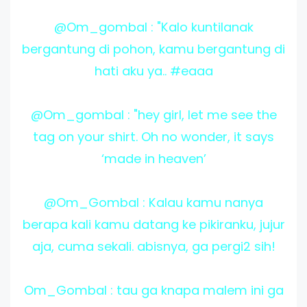
@Om_gombal : "Kalo kuntilanak
bergantung di pohon, kamu bergantung di
hati aku ya.. #eaaa
@Om_gombal : "hey girl, let me see the
tag on your shirt. Oh no wonder, it says
‘made in heaven’
@Om_Gombal : Kalau kamu nanya
berapa kali kamu datang ke pikiranku, jujur
aja, cuma sekali. abisnya, ga pergi2 sih!
Om_Gombal : tau ga knapa malem ini ga