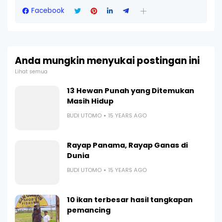
Facebook
Anda mungkin menyukai postingan ini
Lihat semua
13 Hewan Punah yang Ditemukan
Masih Hidup
BUDI UTOMO
15 YEARS AGO
Rayap Panama, Rayap Ganas di
Dunia
BUDI UTOMO
15 YEARS AGO
10 ikan terbesar hasil tangkapan
pemancing