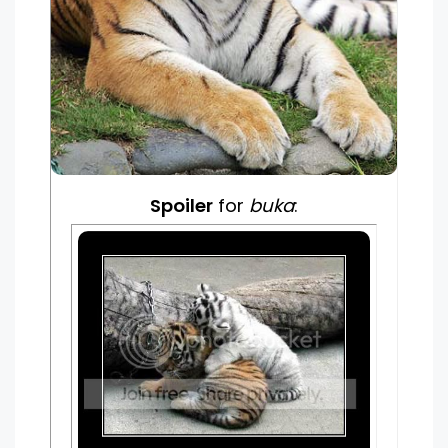
Spoiler
for
buka
: