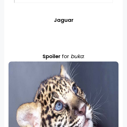
Jaguar
Spoiler
for
buka
: