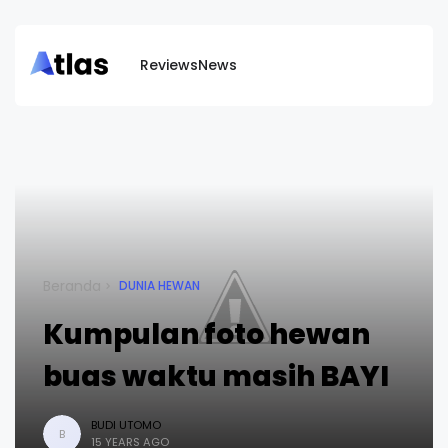
Reviews
News
Beranda
DUNIA HEWAN
Kumpulan foto hewan
buas waktu masih BAYI
BUDI UTOMO
B
15 YEARS AGO