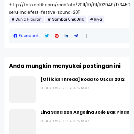
:http://foto.detik.com/readfoto/2011/10/01/102949/1734501/
seru-indiefest-festive-sound-2011
Dunia Hiburan
Gambar Unik Unik
Riva
Facebook
Anda mungkin menyukai postingan ini
[Official Thread] Road to Oscar 2012
BUDI UTOMO
15 YEARS AGO
Lina Sand dan Angelina Jolie Bak Pinang
BUDI UTOMO
15 YEARS AGO