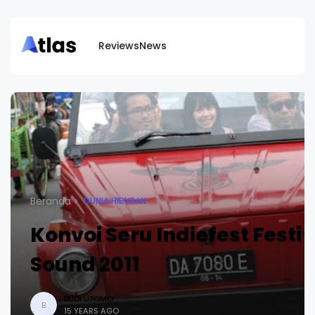
Reviews
News
Beranda
DUNIA HIBURAN
Konvoi Seru Indiefest Festi
Sound 2011
BUDI UTOMO
B
15 YEARS AGO