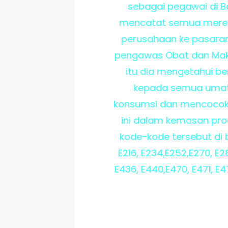
sebagai pegawai di B
mencatat semua merek 
perusahaan ke pasaran
pengawas Obat dan Makan
itu dia mengetahui 
kepada semua umat 
konsumsi dan mencocokan
ini dalam kemasan pro
kode-kode tersebut di baw
E216, E234,E252,E270, E2
E436, E440,E470, E471, E4