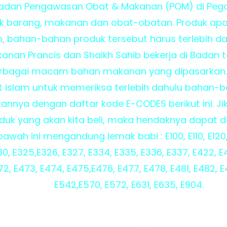
adan Pengawasan Obat & Makanan (POM) di Pegal
barang, makanan dan obat-obatan. Produk apap
, bahan-bahan produk tersebut harus terlebih da
an Prancis dan Shaikh Sahib bekerja di Badan t
berbagai macam bahan makanan yang dipasarkan.
islam untuk memeriksa terlebih dahulu bahan-ba
nya dengan daftar kode E-CODES berikut ini. Ji
duk yang akan kita beli, maka hendaknya dapat d
ah ini mengandung lemak babi : E100, E110, E120, E 1
80, E325,E326, E327, E334, E335, E336, E337, E422, E
72, E473, E474, E475,E476, E477, E478, E481, E482, E
E542,E570, E572, E631, E635, E904.