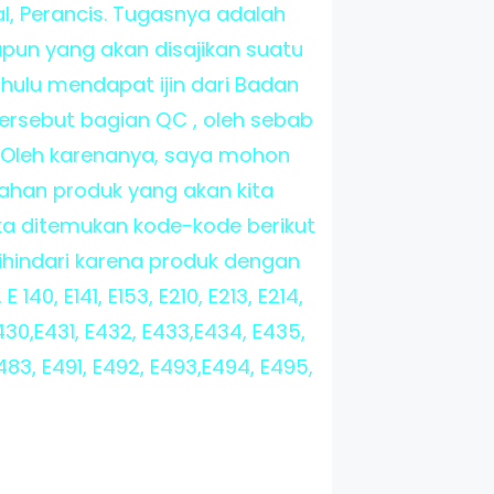
, Perancis. Tugasnya adalah
un yang akan disajikan suatu
hulu mendapat ijin dari Badan
ersebut bagian QC , oleh sebab
Oleh karenanya, saya mohon
han produk yang akan kita
ka ditemukan kode-kode berikut
ihindari karena produk dengan
40, E141, E153, E210, E213, E214,
430,E431, E432, E433,E434, E435,
483, E491, E492, E493,E494, E495,