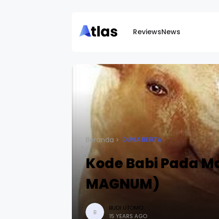
Reviews
News
Beranda
DUNIA BERITA
Kode Babi Pada 
MAGNUM)
BUDI UTOMO
B
15 YEARS AGO