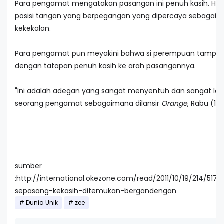
Para pengamat mengatakan pasangan ini penuh kasih. Hal ini
posisi tangan yang berpegangan yang dipercaya sebagai 
kekekalan.
Para pengamat pun meyakini bahwa si perempuan tampak
dengan tatapan penuh kasih ke arah pasangannya.
"Ini adalah adegan yang sangat menyentuh dan sangat lang
seorang pengamat sebagaimana dilansir
Orange
, Rabu (19/
sumber
:http://international.okezone.com/read/2011/10/19/214/517
sepasang-kekasih-ditemukan-bergandengan
Dunia Unik
zee