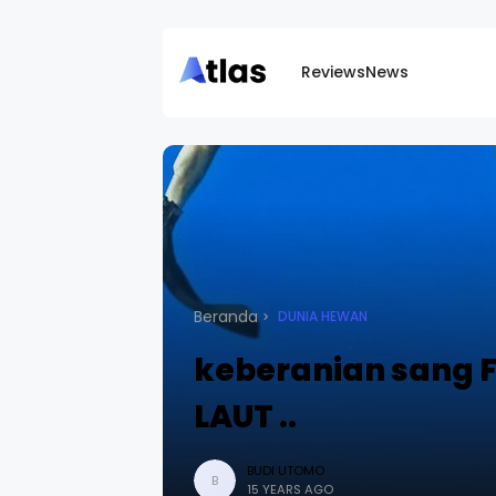
Reviews
News
Beranda
DUNIA HEWAN
keberanian sang
LAUT ..
BUDI UTOMO
B
15 YEARS AGO