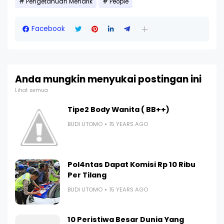
Pengetahuan Menarik
People
Facebook
Anda mungkin menyukai postingan ini
Lihat semua
Tipe2 Body Wanita ( BB++)
BUDI UTOMO
15 YEARS AGO
Pol4ntas Dapat Komisi Rp 10 Ribu
Per Tilang
BUDI UTOMO
15 YEARS AGO
10 Peristiwa Besar Dunia Yang