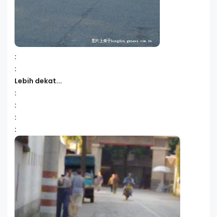
:
:
Lebih dekat...
:
:
:
: