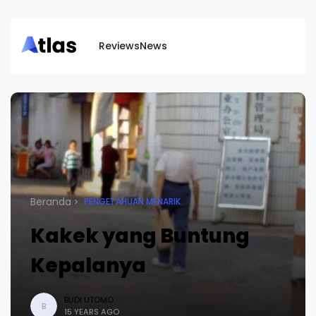
Reviews
News
Beranda
PENGETAHUAN MENARIK
Kakek yang Buntung
Kepalanya
BUDI UTOMO
B
15 YEARS AGO