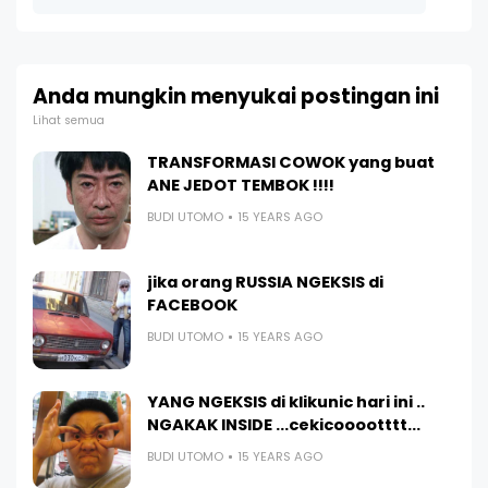
Anda mungkin menyukai postingan ini
Lihat semua
TRANSFORMASI COWOK yang buat
ANE JEDOT TEMBOK !!!!
BUDI UTOMO
15 YEARS AGO
jika orang RUSSIA NGEKSIS di
FACEBOOK
BUDI UTOMO
15 YEARS AGO
YANG NGEKSIS di klikunic hari ini ..
NGAKAK INSIDE ...cekicooootttt...
BUDI UTOMO
15 YEARS AGO