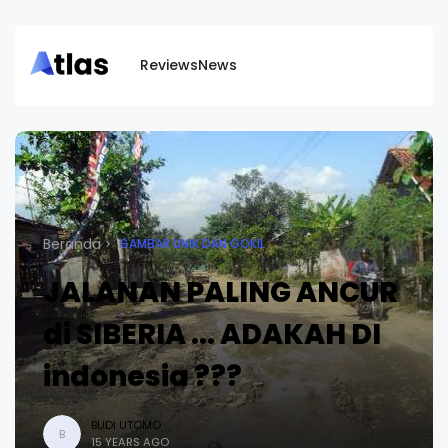
Reviews
News
Beranda
GAMBAR UNIK DAN GOKIL
JALANAN PALING ANCUR
di SIBERIA ... ADAKAH DI
indonesia ???
BUDI UTOMO
B
15 YEARS AGO