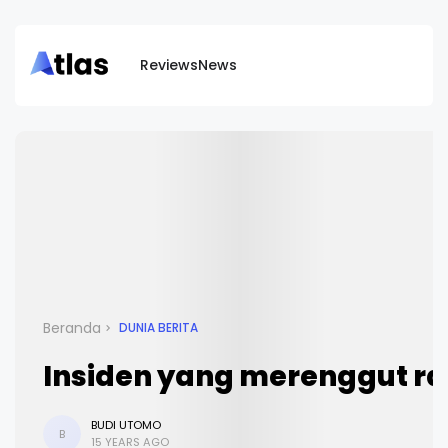
Reviews
News
Beranda
DUNIA BERITA
Insiden yang merenggut ra
BUDI UTOMO
B
15 YEARS AGO