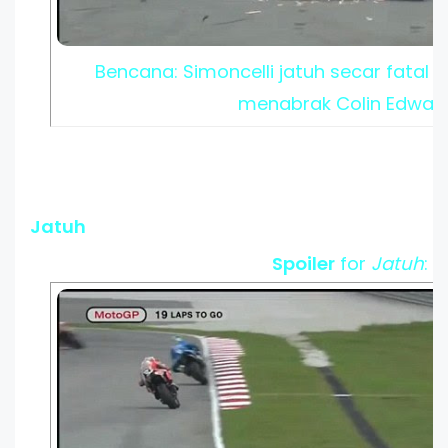
Bencana: Simoncelli jatuh secar fatal 
menabrak Colin Edwar
Jatuh
Spoiler
for
Jatuh
: