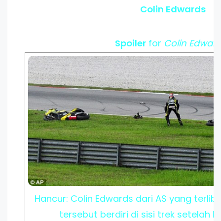
Colin Edwards
Spoiler
for
Colin Edwar
Hancur: Colin Edwards dari AS yang terli
tersebut berdiri di sisi trek setelah 