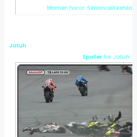
Momen horor: Simoncelli kehilan
Jatuh
Spoiler
for
Jatuh
: