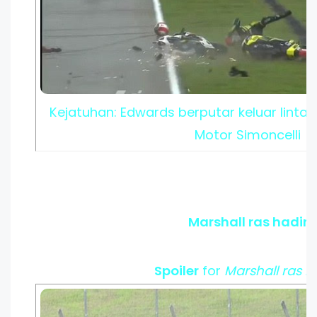
Kejatuhan: Edwards berputar keluar lint
Motor Simoncelli
Marshall ras hadir
Spoiler
for
Marshall ras h