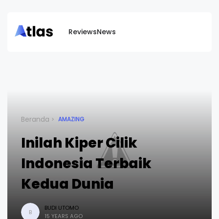
Reviews
News
Beranda
AMAZING
Inilah Kiper Cilik
Indonesia Terbaik
Kedua Dunia
BUDI UTOMO
B
15 YEARS AGO