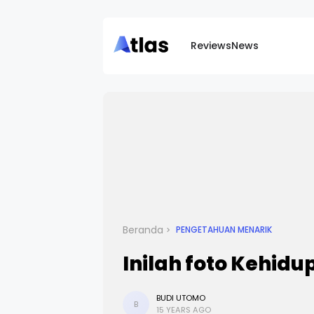
Reviews
News
Beranda
PENGETAHUAN MENARIK
Inilah foto Kehid
BUDI UTOMO
B
15 YEARS AGO