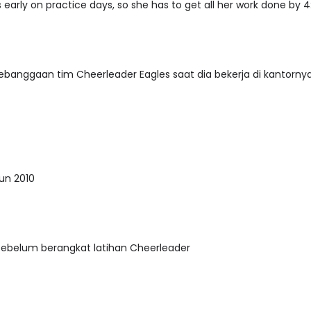
s early on practice days, so she has to get all her work done by 4
banggaan tim Cheerleader Eagles saat dia bekerja di kantorny
hun 2010
 sebelum berangkat latihan Cheerleader