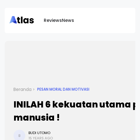
Reviews
News
Beranda
PESAN MORAL DAN MOTIVASI
INILAH 6 kekuatan utama pa
manusia !
BUDI UTOMO
B
15 YEARS AGO