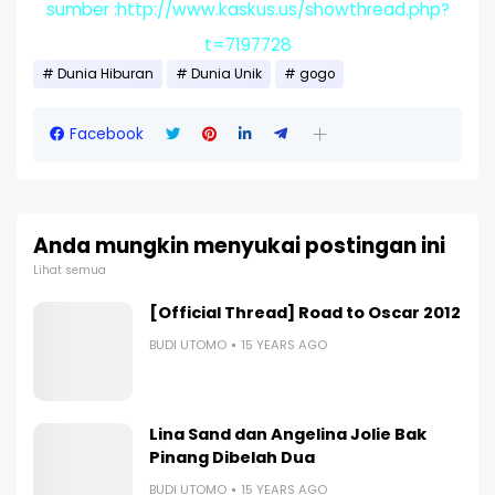
sumber :http://www.kaskus.us/showthread.php?
t=7197728
Dunia Hiburan
Dunia Unik
gogo
Facebook
Anda mungkin menyukai postingan ini
Lihat semua
[Official Thread] Road to Oscar 2012
BUDI UTOMO
15 YEARS AGO
Lina Sand dan Angelina Jolie Bak
Pinang Dibelah Dua
BUDI UTOMO
15 YEARS AGO