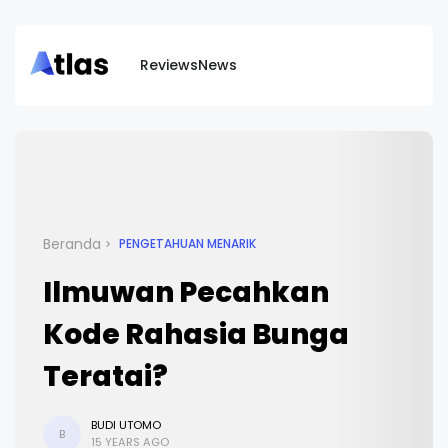
Reviews
News
Beranda
PENGETAHUAN MENARIK
Ilmuwan Pecahkan
Kode Rahasia Bunga
Teratai?
BUDI UTOMO
B
15 YEARS AGO