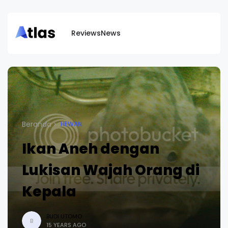
Reviews
News
Beranda
HEWAN
Ikan Aneh dengan
Lukisan Wajah Orang di
Kepala
BUDI UTOMO
B
15 YEARS AGO