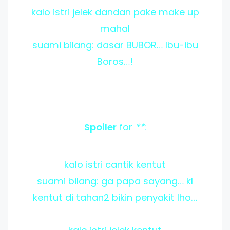
kalo istri jelek dandan pake make up
mahal
suami bilang: dasar BUBOR… Ibu-ibu
Boros…!
Spoiler
for
**
:
kalo istri cantik kentut
suami bilang: ga papa sayang… kl
kentut di tahan2 bikin penyakit lho…