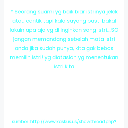
*
Seorang suami yg baik biar istrinya jelek
atau cantik tapi kalo sayang pasti bakal
lakuin apa aja yg di inginkan sang istri.....SO
jangan memandang sebelah mata istri
anda jika sudah punya, kita gak bebas
memilih istri! yg diataslah yg menentukan
istri kita
sumber :http://www.kaskus.us/showthread.php?