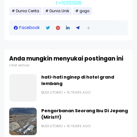
t=10351938
Dunia Cerita
Dunia Unik
gogo
Facebook
Anda mungkin menyukai postingan ini
Lihat semua
hati-hati nginep di hotel grand
lembang
BUDI UTOMO
15 YEARS AGO
Pengorbanan Seorang Ibu Di Jepang
(Miris!!!)
BUDI UTOMO
15 YEARS AGO