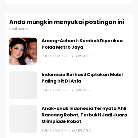
Anda mungkin menyukai postingan ini
Lihat semua
Anang-Ashanti Kembali Diperiksa
Polda Metro Jaya
BUDI UTOMO
15 YEARS AGO
Indonesia Berhasil Ciptakan Mobil
Paling Irit Di Asia
BUDI UTOMO
15 YEARS AGO
Anak-anak Indonesia Ternyata Ahli
Rancang Robot, Terbukti Jadi Juara
Olimpiade Robot
BUDI UTOMO
15 YEARS AGO