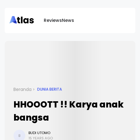
Reviews
News
Beranda
DUNIA BERITA
HHOOOTT !! Karya anak
bangsa
BUDI UTOMO
B
15 YEARS AGO