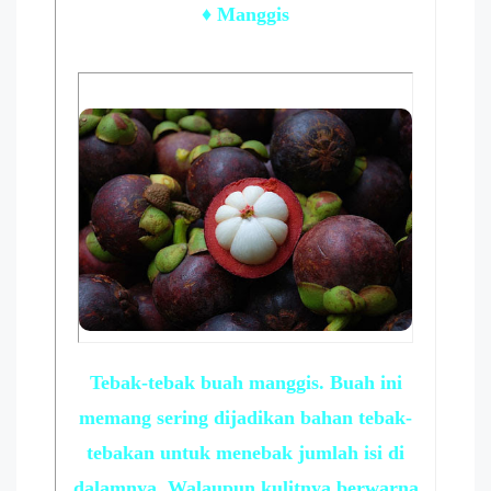
♦ Manggis
Tebak-tebak buah manggis. Buah ini
memang sering dijadikan bahan tebak-
tebakan untuk menebak jumlah isi di
dalamnya. Walaupun kulitnya berwarna