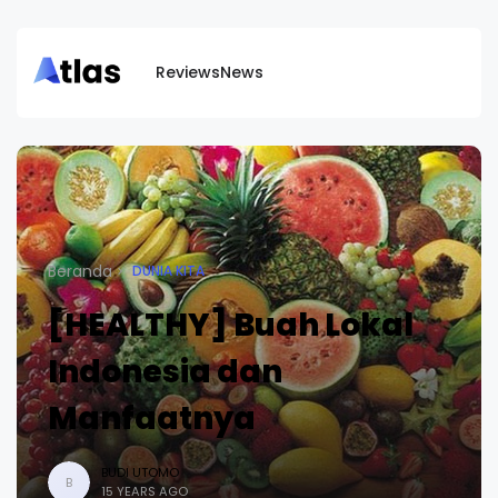
Reviews
News
Beranda
DUNIA KITA
[HEALTHY] Buah Lokal
Indonesia dan
Manfaatnya
BUDI UTOMO
B
15 YEARS AGO