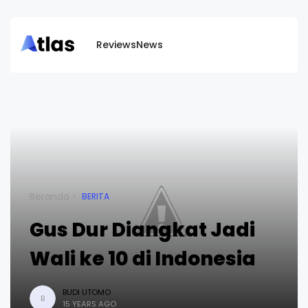
Reviews
News
Beranda
BERITA
Gus Dur Diangkat Jadi
Wali ke 10 di Indonesia
BUDI UTOMO
B
15 YEARS AGO