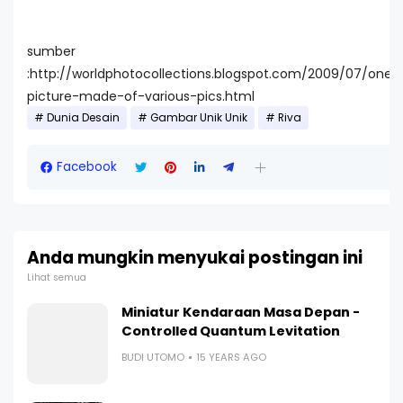
sumber
:http://worldphotocollections.blogspot.com/2009/07/one-
picture-made-of-various-pics.html
Dunia Desain
Gambar Unik Unik
Riva
Facebook
Anda mungkin menyukai postingan ini
Lihat semua
Miniatur Kendaraan Masa Depan -
Controlled Quantum Levitation
BUDI UTOMO
15 YEARS AGO