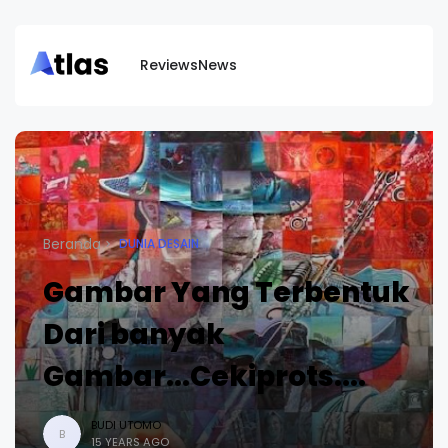
Reviews
News
Beranda
DUNIA DESAIN
Gambar Yang Terbentuk
Dari banyak
Gambar...Cekiprots....
BUDI UTOMO
B
15 YEARS AGO