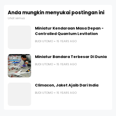
Anda mungkin menyukai postingan ini
Lihat semua
Miniatur Kendaraan Masa Depan -
Controlled Quantum Levitation
BUDI UTOMO
15 YEARS AGO
Miniatur Bandara Terbesar Di Dunia
BUDI UTOMO
15 YEARS AGO
Climacon, Jaket Ajaib Dari India
BUDI UTOMO
15 YEARS AGO