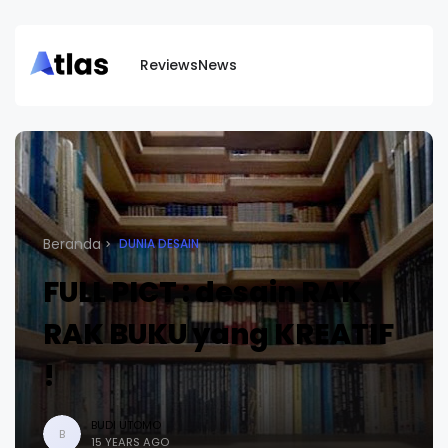
Reviews
News
Beranda
DUNIA DESAIN
FULL PICT : desain RAK
RAK BUKU yang KREATIF
!
BUDI UTOMO
B
15 YEARS AGO