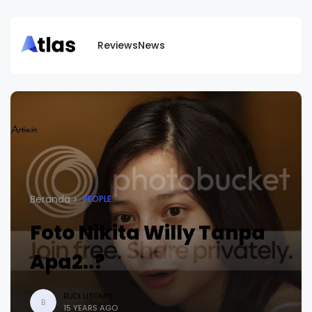
Reviews
News
Beranda
PEOPLE
Foto Nikita Willy Tanpa
Apa2..?
BUDI UTOMO
B
15 YEARS AGO