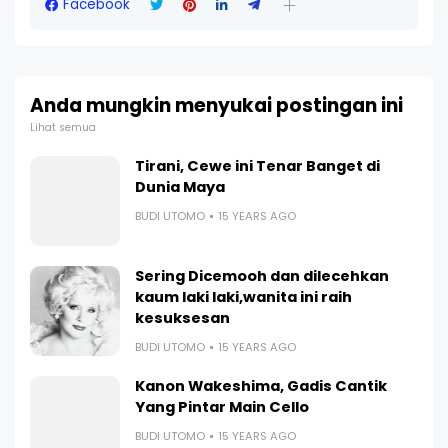
Facebook
Anda mungkin menyukai postingan ini
Lihat semua
Tirani, Cewe ini Tenar Banget di
Dunia Maya
BUDI UTOMO
15 YEARS AGO
Sering Dicemooh dan dilecehkan
kaum laki laki,wanita ini raih
kesuksesan
BUDI UTOMO
15 YEARS AGO
Kanon Wakeshima, Gadis Cantik
Yang Pintar Main Cello
BUDI UTOMO
15 YEARS AGO