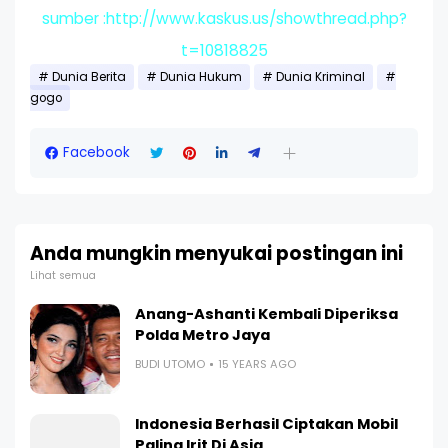
sumber :http://www.kaskus.us/showthread.php?
t=10818825
Dunia Berita
Dunia Hukum
Dunia Kriminal
gogo
Facebook
Anda mungkin menyukai postingan ini
Lihat semua
Anang-Ashanti Kembali Diperiksa
Polda Metro Jaya
BUDI UTOMO
15 YEARS AGO
Indonesia Berhasil Ciptakan Mobil
Paling Irit Di Asia