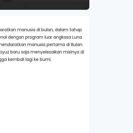
daratkan manusia di bulan, dalam tahap
nal dengan program luar angkasa Luna
g mendaratkan manusia pertama di Bulan.
oyuz baru saja menyelesaikan misinya di
ga kembali lagi ke bumi.