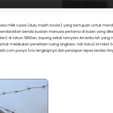
asa milik russia (dulu masih Soviet) yang bertujuan untuk men
endaratkan benda buatan manusia pertama di bulan yang dike
ulan) di tahun 1960an, Sayang sekali ternyata Amerika lah yan
tuk melakukan penelitian ruang angkasa. nah baru2 ini roket S
sih.com punya foto lengkapnya dari persiapan lepas landas hing