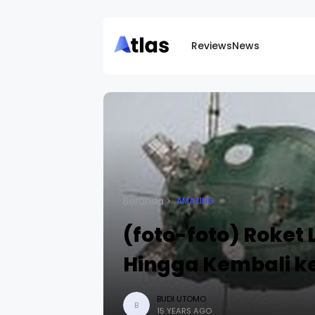
Reviews
News
Beranda
AMAZING
(foto-foto) Roket
Hingga Kembali k
BUDI UTOMO
B
15 YEARS AGO