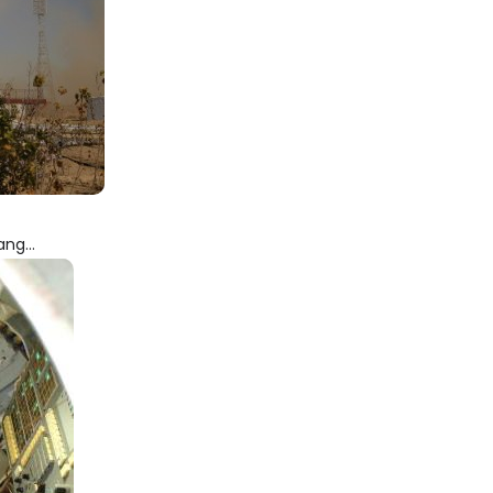
ng...