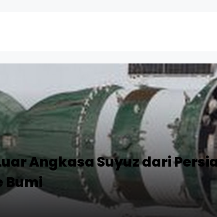
 Luar Angkasa Suyuz dari Pers
e Bumi