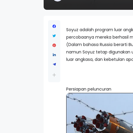
Soyuz adalah program luar angk
percobaanya mereka berhasil m
(Dalam bahasa Russia berarti B
namun Soyuz tetap digunakan un
luar angkasa, dan kebetulan apa
Persiapan peluncuran