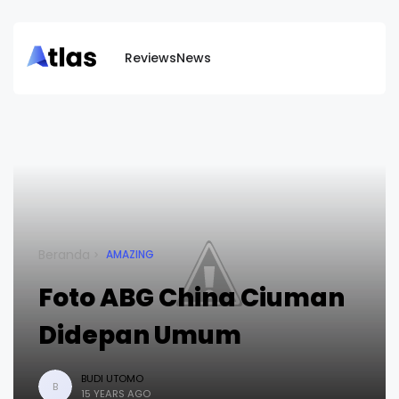
Reviews
News
Beranda
AMAZING
Foto ABG China Ciuman
Didepan Umum
BUDI UTOMO
B
15 YEARS AGO