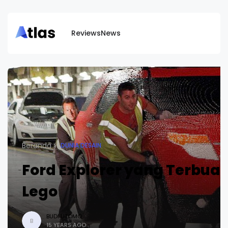
Reviews
News
Beranda
DUNIA DESAIN
Ford Explorer yang Terbuat
Lego
BUDI UTOMO
B
15 YEARS AGO