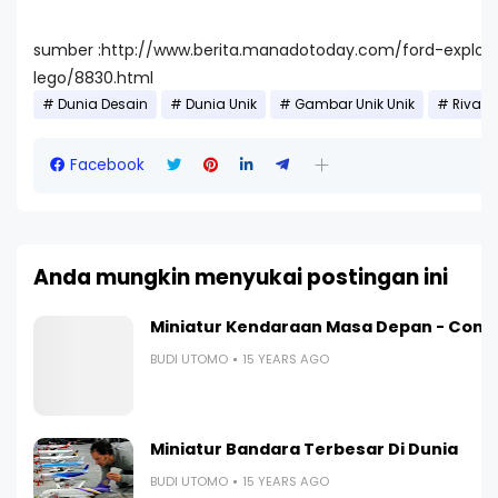
sumber :http://www.berita.manadotoday.com/ford-explor
lego/8830.html
Dunia Desain
Dunia Unik
Gambar Unik Unik
Riva
Facebook
Anda mungkin menyukai postingan ini
Miniatur Kendaraan Masa Depan - Contr
BUDI UTOMO
15 YEARS AGO
Miniatur Bandara Terbesar Di Dunia
BUDI UTOMO
15 YEARS AGO