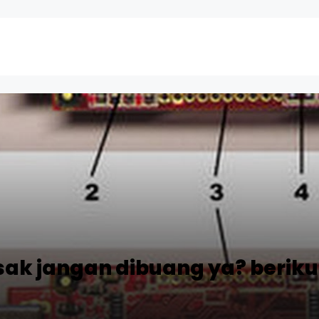
sak jangan dibuang ya? beriku