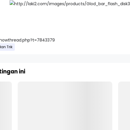
/showthread.php?t=7843379
dan Trik
ingan ini