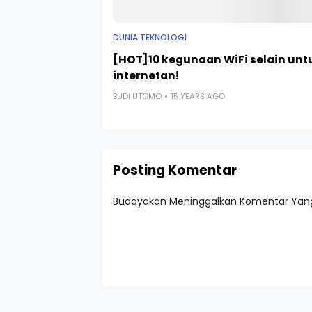
DUNIA TEKNOLOGI
[HOT]10 kegunaan WiFi selain unt
internetan!
BUDI UTOMO
15 YEARS AGO
Posting Komentar
Budayakan Meninggalkan Komentar Yang