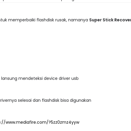
ntuk memperbaiki flashdisk rusak, namanya
Super Stick Recover
 lansung mendeteksi device driver usb
ivernya selesai dan flashdisk bisa digunakan
p://www.mediafire.com/?5zz0zmz4yyw