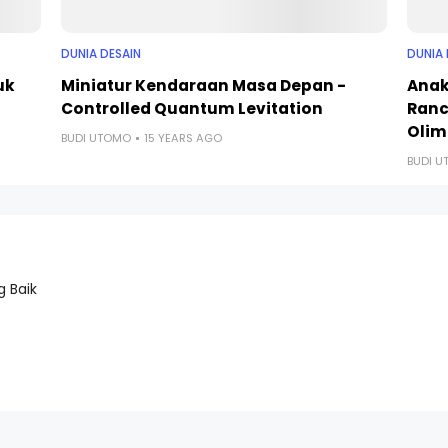
DUNIA DESAIN
DUNIA 
uk
Miniatur Kendaraan Masa Depan -
Anak
Controlled Quantum Levitation
Ranc
Olim
BUDI UTOMO
15 YEARS AGO
BUDI 
 Baik