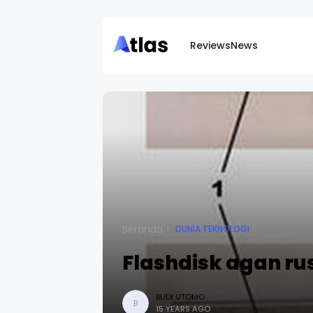
Reviews
News
Beranda
DUNIA TEKNOLOGI
Flashdisk agan ru
BUDI UTOMO
B
15 YEARS AGO