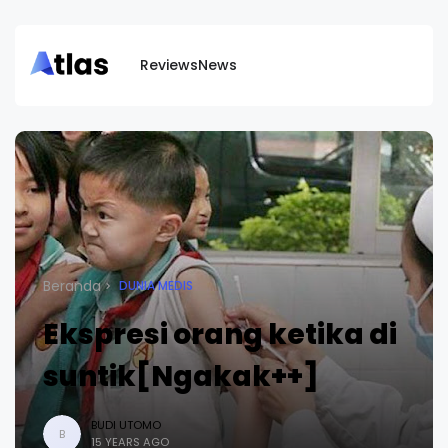
Reviews
News
Beranda
DUNIA MEDIS
Ekspresi orang ketika di
suntik[Ngakak++]
BUDI UTOMO
B
15 YEARS AGO