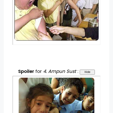
Spoiler
for
4
. Ampun Sust
: