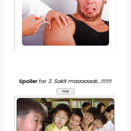
Spoiler
for
3
. Sakit maaaaaak...!!!!!!!
: