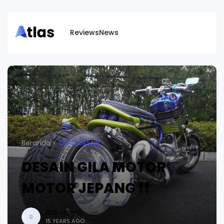
Reviews
News
Beranda
DUNIA DESAIN
DESAIN GILA MOTOR
MOTOR JEPANG !!
BUDI UTOMO
B
15 YEARS AGO